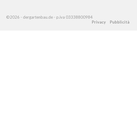
©2026 - dergartenbau.de - p.iva 03338800984
Privacy
Pubblicità