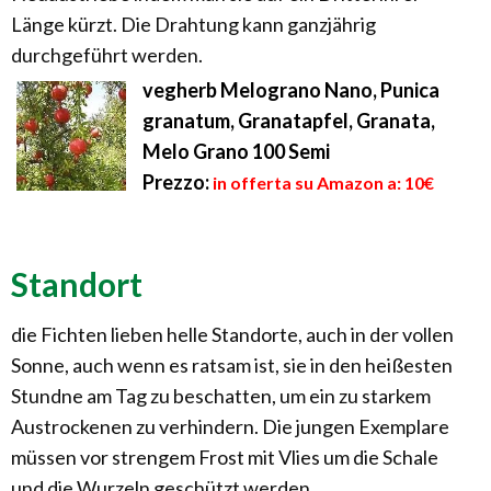
Länge kürzt. Die Drahtung kann ganzjährig
durchgeführt werden.
vegherb Melograno Nano, Punica
granatum, Granatapfel, Granata,
Melo Grano 100 Semi
Prezzo:
in offerta su Amazon a: 10€
Standort
die Fichten lieben helle Standorte, auch in der vollen
Sonne, auch wenn es ratsam ist, sie in den heißesten
Stundne am Tag zu beschatten, um ein zu starkem
Austrockenen zu verhindern. Die jungen Exemplare
müssen vor strengem Frost mit Vlies um die Schale
und die Wurzeln geschützt werden.