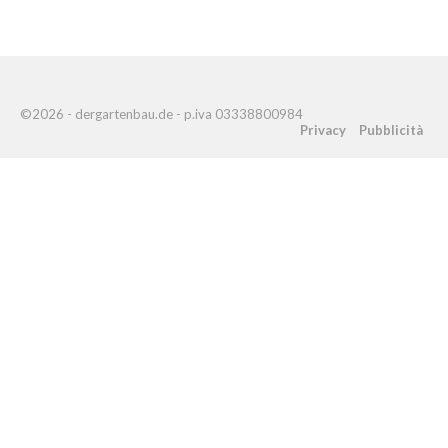
©2026 - dergartenbau.de - p.iva 03338800984
Privacy
Pubblicità