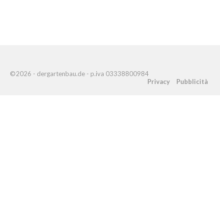
©2026 - dergartenbau.de - p.iva 03338800984
Privacy
Pubblicità