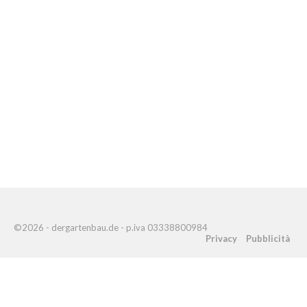
©2026 - dergartenbau.de - p.iva 03338800984
Privacy
Pubblicità