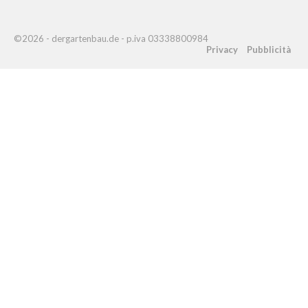
©2026 - dergartenbau.de - p.iva 03338800984
Privacy
Pubblicità