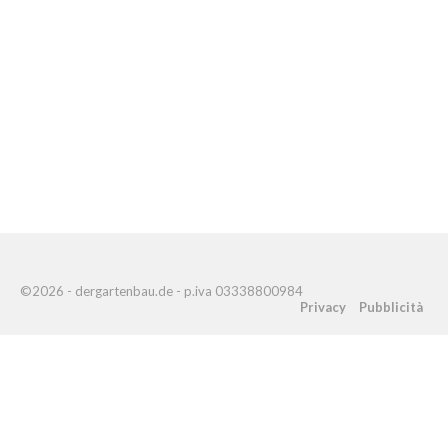
©2026 - dergartenbau.de - p.iva 03338800984
Privacy
Pubblicità