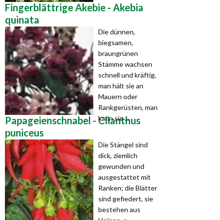
Fingerblättrige Akebie - Akebia
quinata
Die dünnen,
biegsamen,
braungrünen
Stämme wachsen
schnell und kräftig,
man hält sie an
Mauern oder
Rankgerüsten, man
kann sie ...
Papageienschnabel - Clianthus
puniceus
Die Stängel sind
dick, ziemlich
gewunden und
ausgestattet mit
Ranken; die Blätter
sind gefiedert, sie
bestehen aus