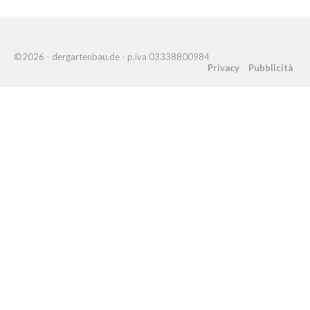
©2026 - dergartenbau.de - p.iva 03338800984
Privacy
Pubblicità