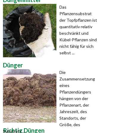
Das
Pflanzensubstrat
der Topfpflanzen ist
quantitativ relativ
beschränkt und
Kübel-Pflanzen sind
nicht fähig für sich
selbst ...
Dünger
Die
Zusammensetzung
eines
Pflanzendüngers
hängen von der
Pflanzenart, der
Jahreszeit, des
Standorts, der
Größe, des
Richtig Düngen
Substrats ...