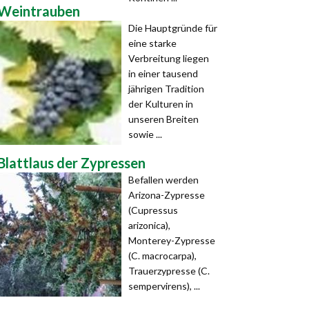
Weintrauben
Die Hauptgründe für
eine starke
Verbreitung liegen
in einer tausend
jährigen Tradition
der Kulturen in
unseren Breiten
sowie ...
Blattlaus der Zypressen
Befallen werden
Arizona-Zypresse
(Cupressus
arizonica),
Monterey-Zypresse
(C. macrocarpa),
Trauerzypresse (C.
sempervirens), ...