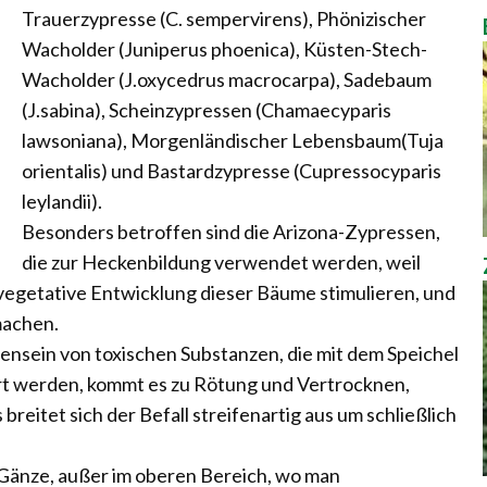
Trauerzypresse (C. sempervirens), Phönizischer
Wacholder (Juniperus phoenica), Küsten-Stech-
Wacholder (J.oxycedrus macrocarpa), Sadebaum
(J.sabina), Scheinzypressen (Chamaecyparis
lawsoniana), Morgenländischer Lebensbaum(Tuja
orientalis) und Bastardzypresse (Cupressocyparis
leylandii).
Besonders betroffen sind die Arizona-Zypressen,
die zur Heckenbildung verwendet werden, weil
vegetative Entwicklung dieser Bäume stimulieren, und
 machen.
sein von toxischen Substanzen, die mit dem Speichel
iert werden, kommt es zu Rötung und Vertrocknen,
breitet sich der Befall streifenartig aus um schließlich
 Gänze, außer im oberen Bereich, wo man