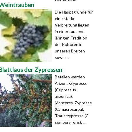
Weintrauben
Die Hauptgründe für
eine starke
Verbreitung liegen
in einer tausend
jährigen Tradition
der Kulturen in
unseren Breiten
sowie ...
Blattlaus der Zypressen
Befallen werden
Arizona-Zypresse
(Cupressus
arizonica),
Monterey-Zypresse
(C. macrocarpa),
Trauerzypresse (C.
sempervirens), ...