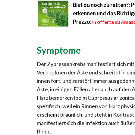
Bist du noch zu retten?:
erkennen und das Richtig
Prezzo:
in offerta su Amazo
Symptome
Der Zypressenkrebs manifestiert sich m
Vertrocknen der Äste und schreitet in ei
innen fort, und zerstört immer ausgedehnt
Äste, in einigen Fällen aber auch auf den
Harz bemerken (beim Cupressus arizonica
spezifisch, weil ein Rinnen von Harz phys
erscheint bräunlich, und steht in Kontras
manifestiert sich die Infektion auch äuß
Rinde.