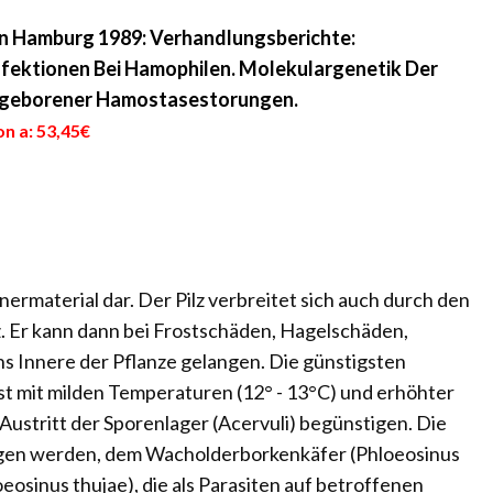
n Hamburg 1989: Verhandlungsberichte:
nfektionen Bei Hamophilen. Molekulargenetik Der
Angeborener Hamostasestorungen.
n a: 53,45€
tnermaterial dar. Der Pilz verbreitet sich auch durch den
. Er kann dann bei Frostschäden, Hagelschäden,
ns Innere der Pflanze gelangen. Die günstigsten
st mit milden Temperaturen (12° - 13°C) und erhöhter
Austritt der Sporenlager (Acervuli) begünstigen. Die
agen werden, dem Wacholderborkenkäfer (Phloeosinus
osinus thujae), die als Parasiten auf betroffenen