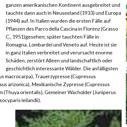
ganzen amerikanischen Kontinent ausgebreitet und
tauchte dann auch in Neuseeland (1933) und Europa
(1944) auf. In Italien wurden die ersten Fälle auf
Pflanzen des Parco della Cascina in Florenz (Grasso
C., 1951)gesehen; später tauchten Fälle in
Romagna, Lombardei und Veneto auf. Heute ist sie
in ganz Italien verbreitet und verursacht enorme
Schäden, zerstört Alleen und landschaftlich oder
geschichtlich interessante Wälder. Die anfälligsten
us macrocarpa), Trauerzypresse (Cupressus
sus arizonica), Mexikanische Zypresse (Cupressus
m (Thuya orientalis), Gemeiner Wacholder (Juniperus
yparis leilandii).