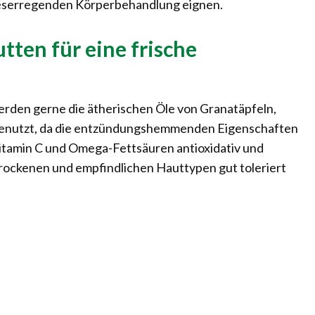
nneserregenden Körperbehandlung eignen.
ten für eine frische
rden gerne die ätherischen Öle von Granatäpfeln,
benutzt, da die entzündungshemmenden Eigenschaften
 Vitamin C und Omega-Fettsäuren antioxidativ und
rockenen und empfindlichen Hauttypen gut toleriert