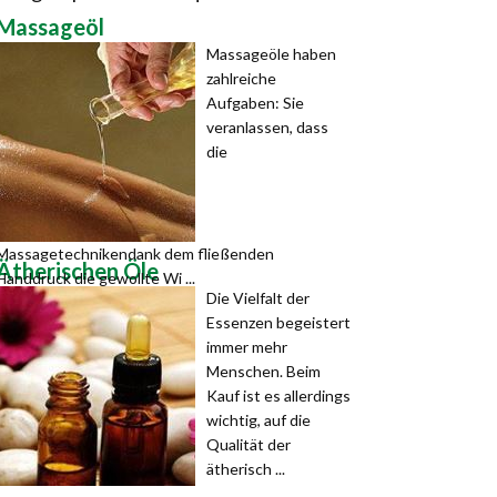
Massageöl
Massageöle haben
zahlreiche
Aufgaben: Sie
veranlassen, dass
die
Massagetechnikendank dem fließenden
Ätherischen Öle
Handdruck die gewollte Wi ...
Die Vielfalt der
Essenzen begeistert
immer mehr
Menschen. Beim
Kauf ist es allerdings
wichtig, auf die
Qualität der
ätherisch ...