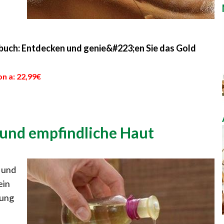
buch: Entdecken und genie&#223;en Sie das Gold
n a: 22,99€
 und empfindliche Haut
 und
ein
rung