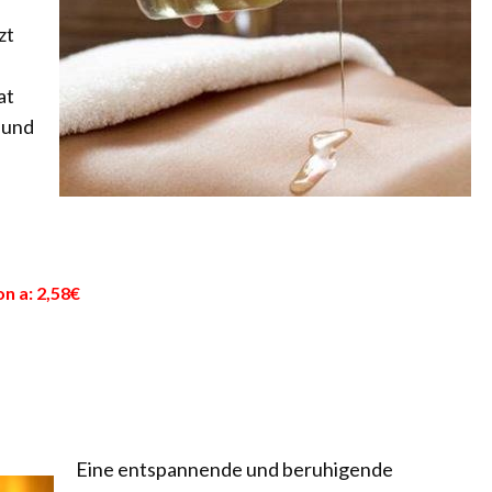
zt
at
 und
n a: 2,58€
Eine entspannende und beruhigende