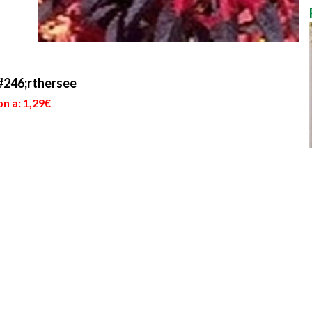
#246;rthersee
n a: 1,29€