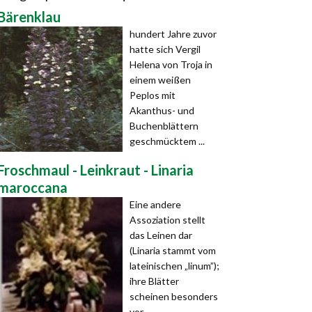
Bärenklau
hundert Jahre zuvor
hatte sich Vergil
Helena von Troja in
einem weißen
Peplos mit
Akanthus- und
Buchenblättern
geschmücktem ...
Froschmaul - Leinkraut - Linaria
maroccana
Eine andere
Assoziation stellt
das Leinen dar
(Linaria stammt vom
lateinischen „linum”);
ihre Blätter
scheinen besonders
vor ...