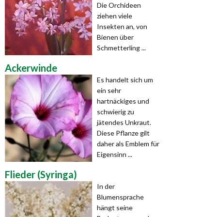
Die Orchideen
ziehen viele
Insekten an, von
Bienen über
Schmetterling ...
Ackerwinde
Es handelt sich um
ein sehr
hartnäckiges und
schwierig zu
jätendes Unkraut.
Diese Pflanze gilt
daher als Emblem für
Eigensinn ...
Flieder (Syringa)
In der
Blumensprache
hängt seine