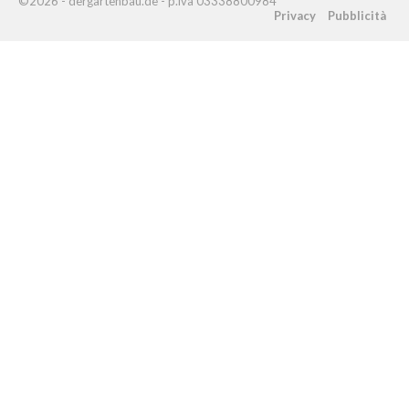
©2026 - dergartenbau.de - p.iva 03338800984
Privacy
Pubblicità