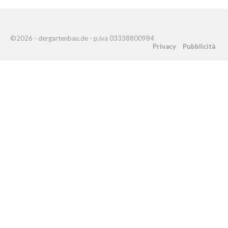
©2026 - dergartenbau.de - p.iva 03338800984
Privacy
Pubblicità