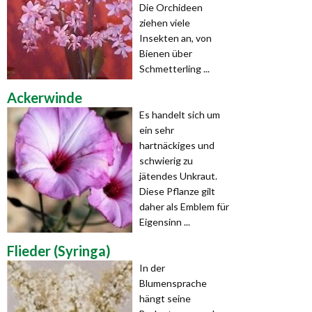
Die Orchideen
ziehen viele
Insekten an, von
Bienen über
Schmetterling ...
Ackerwinde
Es handelt sich um
ein sehr
hartnäckiges und
schwierig zu
jätendes Unkraut.
Diese Pflanze gilt
daher als Emblem für
Eigensinn ...
Flieder (Syringa)
In der
Blumensprache
hängt seine