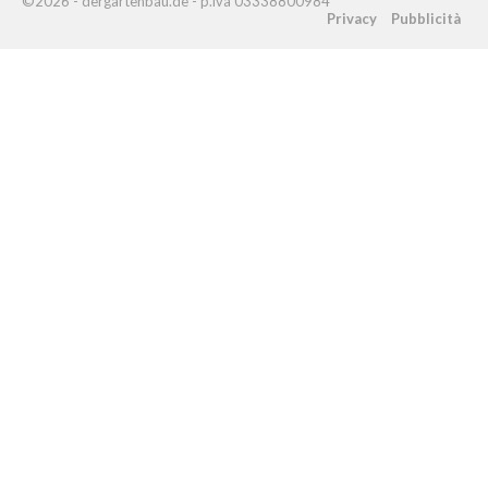
©2026 - dergartenbau.de - p.iva 03338800984
Privacy
Pubblicità