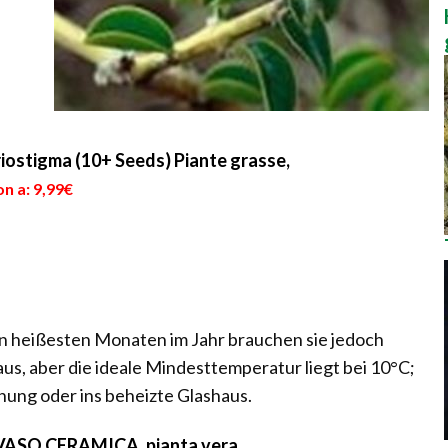
stigma (10+ Seeds) Piante grasse,
n a: 9,99€
den heißesten Monaten im Jahr brauchen sie jedoch
aus, aber die ideale Mindesttemperatur liegt bei 10°C;
nung oder ins beheizte Glashaus.
VASO CERAMICA, pianta vera