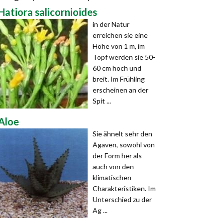
Hatiora salicornioides
in der Natur
erreichen sie eine
Höhe von 1 m, im
Topf werden sie 50-
60 cm hoch und
breit. Im Frühling
erscheinen an der
Spit ...
Aloe
Sie ähnelt sehr den
Agaven, sowohl von
der Form her als
auch von den
klimatischen
Charakteristiken. Im
Unterschied zu der
Ag ...