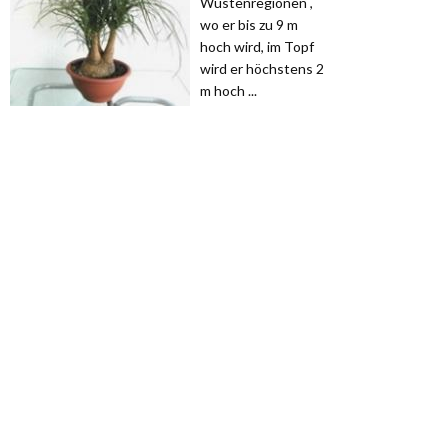
Wüstenregionen ,
wo er bis zu 9 m
hoch wird, im Topf
wird er höchstens 2
m hoch ...