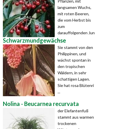
Pflanzen, mit
langsamen Wuchs,
mit roten Beeren,
die vom Herbst bis
zum
darauffolgenden Jun
...
Schwarzmundgewächse
Sie stammt von den
Philippinen, und
wächst spontan in
den tropischen
Wäldern, in sehr
schattigen Lagen.
Sie hat rosa Blütenri
...
Nolina - Beucarnea recurvata
der Elefantenfuß
stammt aus warmen
trockenen