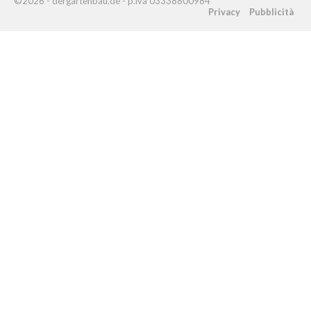
©2026 - dergartenbau.de - p.iva 03338800984
Privacy
Pubblicità