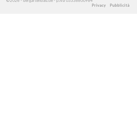
©2026 - dergartenbau.de - p.iva 03338800984
Privacy
Pubblicità