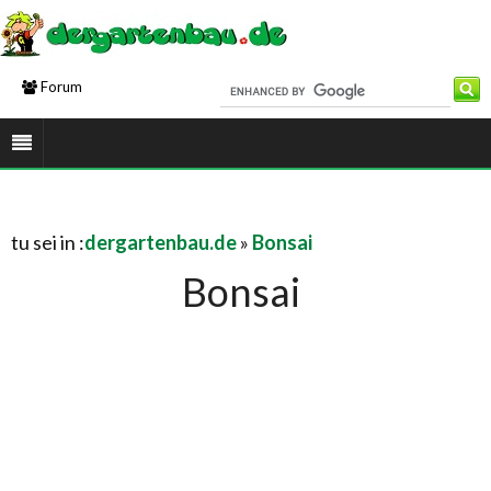
Forum
tu sei in :
dergartenbau.de
»
Bonsai
Bonsai