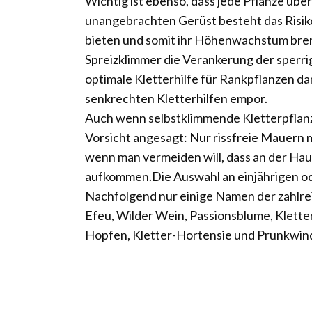
Wichtig ist ebenso, dass jede Pflanze über
unangebrachten Gerüst besteht das Risiko
bieten und somit ihr Höhenwachstum brem
Spreizklimmer die Verankerung der sperrige
optimale Kletterhilfe für Rankpflanzen d
senkrechten Kletterhilfen empor.
Auch wenn selbstklimmende Kletterpflanze
Vorsicht angesagt: Nur rissfreie Mauern m
wenn man vermeiden will, dass an der Ha
aufkommen.Die Auswahl an einjährigen ode
Nachfolgend nur einige Namen der zahlre
Efeu, Wilder Wein, Passionsblume, Klette
Hopfen, Kletter-Hortensie und Prunkwin