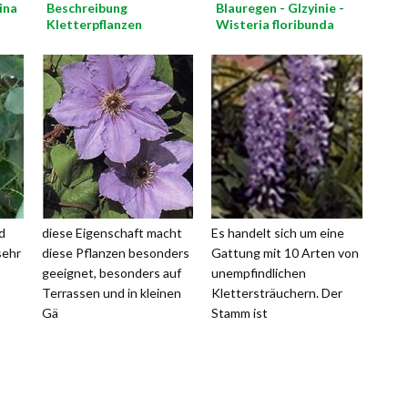
ina
Beschreibung
Blauregen - Glzyinie -
Kletterpflanzen
Wisteria floribunda
d
diese Eigenschaft macht
Es handelt sich um eine
sehr
diese Pflanzen besonders
Gattung mit 10 Arten von
geeignet, besonders auf
unempfindlichen
Terrassen und in kleinen
Klettersträuchern. Der
Gä
Stamm ist