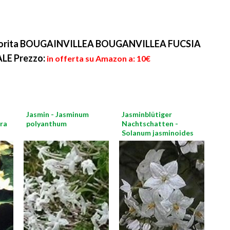
 fiorita BOUGAINVILLEA BOUGANVILLEA FUCSIA
ALE
Prezzo:
in offerta su Amazon a: 10€
Jasmin - Jasminum
Jasminblütiger
era
polyanthum
Nachtschatten -
Solanum jasminoides