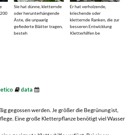
e
Sie hat dünne, kletternde
Er hat verholzende,
 200
oder herunterhängende
kriechende oder
Äste, die unpaarig
kletternde Ranken, die zur
gefiederte Blätter tragen,
besseren Entwicklung
besteh
Kletterhilfen be
betico
data
ßig gegossen werden. Je größer die Begrünung ist,
Pflege. Eine große Kletterpflanze benötigt viel Wasser