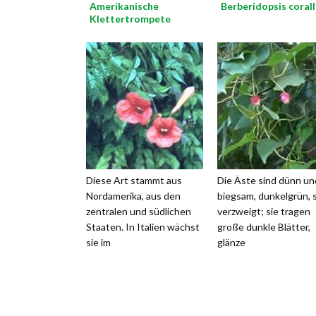
Amerikanische
Berberidopsis corall
Klettertrompete
Diese Art stammt aus
Die Äste sind dünn un
Nordamerika, aus den
biegsam, dunkelgrün, 
zentralen und südlichen
verzweigt; sie tragen
Staaten. In Italien wächst
große dunkle Blätter,
sie im
glänze