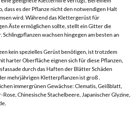
 eine geeignete Kletterhilfe verfügt. Bei einem
, dass es der Pflanze nicht den notwendigen Halt
sen wird. Während das Klettergerüst für
n Äste ermöglichen sollte, stellt ein Gitter die
ar. Schlingpflanzen wachsen hingegen am besten an
n kein spezielles Gerüst benötigen, ist trotzdem
it harter Oberfläche eignen sich für diese Pflanzen,
usfassade durch das Haften der Blätter Schäden
r mehrjährigen Kletterpflanzen ist groß .
ichen immergrünen Gewächse: Clematis, Geißblatt,
r-Rose, Chinesische Stachelbeere, Japanischer Glyzine,
de.