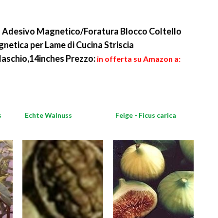
Adesivo Magnetico/Foratura Blocco Coltello
gnetica per Lame di Cucina Striscia
aschio,14inches
Prezzo:
in offerta su Amazon a:
s
Echte Walnuss
Feige - Ficus carica