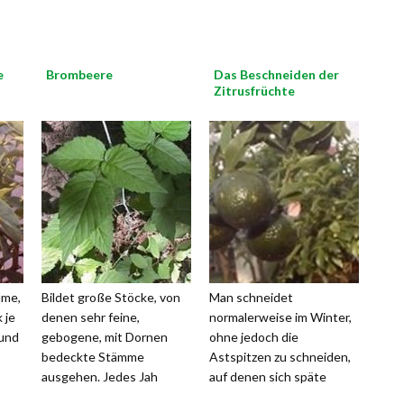
e
Brombeere
Das Beschneiden der
Zitrusfrüchte
ume,
Bildet große Stöcke, von
Man schneidet
 je
denen sehr feine,
normalerweise im Winter,
 und
gebogene, mit Dornen
ohne jedoch die
bedeckte Stämme
Astspitzen zu schneiden,
ausgehen. Jedes Jah
auf denen sich späte