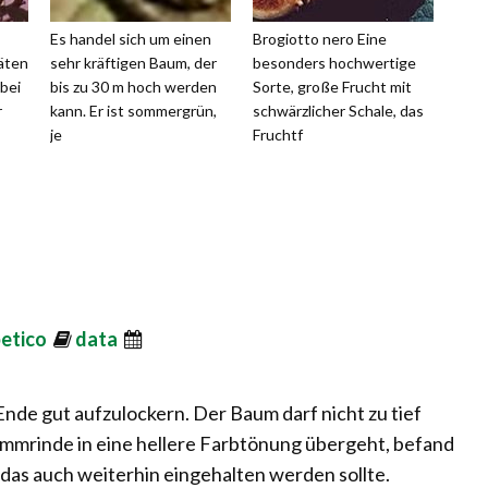
Es handel sich um einen
Brogiotto nero Eine
äten
sehr kräftigen Baum, der
besonders hochwertige
 bei
bis zu 30 m hoch werden
Sorte, große Frucht mit
r
kann. Er ist sommergrün,
schwärzlicher Schale, das
je
Fruchtf
betico
data
 Ende gut aufzulockern. Der Baum darf nicht zu tief
ammrinde in eine hellere Farbtönung übergeht, befand
das auch weiterhin eingehalten werden sollte.