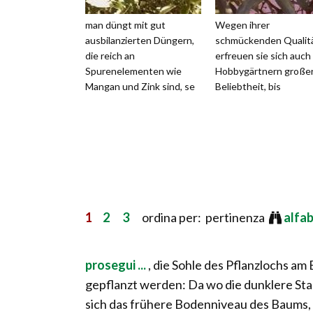
man düngt mit gut
Wegen ihrer
ausbilanzierten Düngern,
schmückenden Qualit
die reich an
erfreuen sie sich auch
Spurenelementen wie
Hobbygärtnern große
Mangan und Zink sind, se
Beliebtheit, bis
1
2
3
ordina per: pertinenza
alfa
prosegui ...
, die Sohle des Pflanzlochs am
gepflanzt werden: Da wo die dunklere St
sich das frühere Bodenniveau des Baums, 