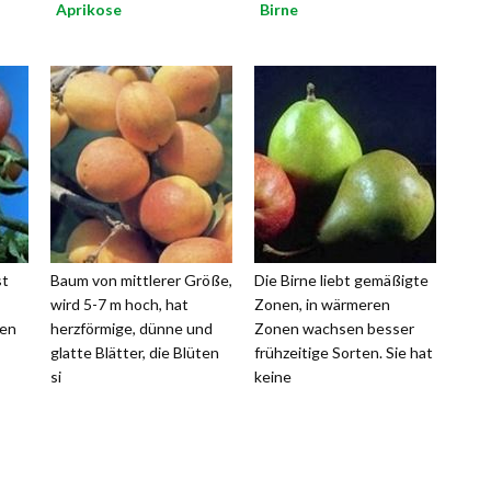
Aprikose
Birne
st
Baum von mittlerer Größe,
Die Birne liebt gemäßigte
wird 5-7 m hoch, hat
Zonen, in wärmeren
den
herzförmige, dünne und
Zonen wachsen besser
glatte Blätter, die Blüten
frühzeitige Sorten. Sie hat
si
keine