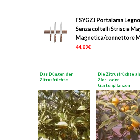
FSYGZJ Portalama Legno 
Senza coltelli Striscia Ma
Magnetica/connettore M
44,89€
Das Düngen der
Die Zitrusfrüchte al
Zitrusfrüchte
Zier- oder
Gartenpflanzen