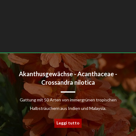
Akanthusgewächse - Acanthaceae -
Crossandra nilotica
Gattung mit 50 Arten von immergrünen tropischen
Halbsträuchern aus Indien und Malaysia.
Leggi tutto