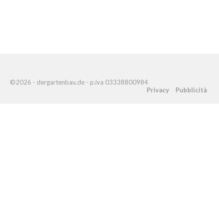
©2026 - dergartenbau.de - p.iva 03338800984
Privacy
Pubblicità