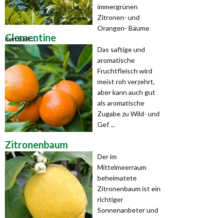
immergrünen
Zitronen- und
Orangen- Bäume
Clementine
den Balk ...
Das saftige und
aromatische
Fruchtfleisch wird
meist roh verzehrt,
aber kann auch gut
als aromatische
Zugabe zu Wild- und
Gef ...
Zitronenbaum
Der im
Mittelmeerraum
beheimatete
Zitronenbaum ist ein
richtiger
Sonnenanbeter und