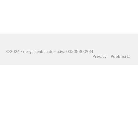
©2026 - dergartenbau.de - p.iva 03338800984
Privacy
Pubblicità