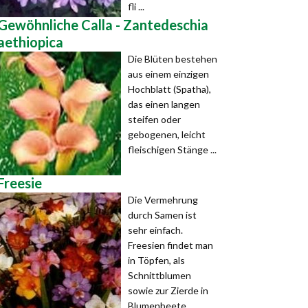
fli ...
Gewöhnliche Calla - Zantedeschia
aethiopica
Die Blüten bestehen
aus einem einzigen
Hochblatt (Spatha),
das einen langen
steifen oder
gebogenen, leicht
fleischigen Stänge ...
Freesie
Die Vermehrung
durch Samen ist
sehr einfach.
Freesien findet man
in Töpfen, als
Schnittblumen
sowie zur Zierde in
Blumenbeete ...