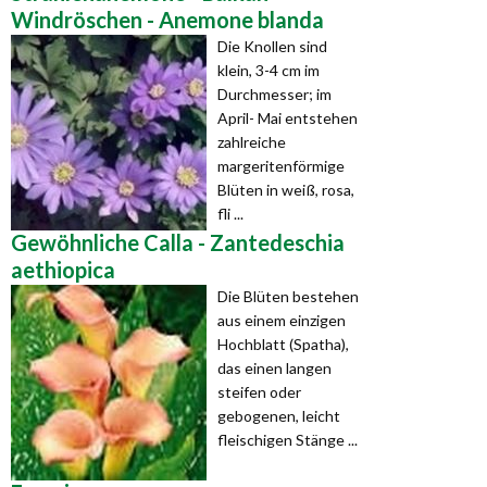
Windröschen - Anemone blanda
Die Knollen sind
klein, 3-4 cm im
Durchmesser; im
April- Mai entstehen
zahlreiche
margeritenförmige
Blüten in weiß, rosa,
fli ...
Gewöhnliche Calla - Zantedeschia
aethiopica
Die Blüten bestehen
aus einem einzigen
Hochblatt (Spatha),
das einen langen
steifen oder
gebogenen, leicht
fleischigen Stänge ...