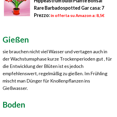
Hippeastrum bulbi Piante Bonsai
Rare Barbadospotted Gar casa: 7
Prezzo:
in offerta su Amazon a: 8,5€
Gießen
sie brauchen nicht viel Wasser und vertagen auch in
der Wachstumsphase kurze Trockenperioden gut , für
die Entwicklung der Blüten ist es jedoch
empfehlenswert, regelmäßig zu gießen. Im Frühling
mischt man Dünger für Knollenpflanzen ins
Gießwasser.
Boden