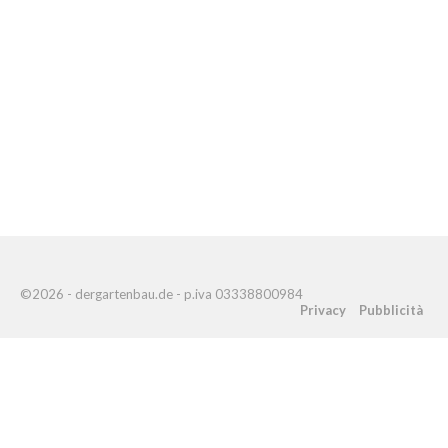
©2026 - dergartenbau.de - p.iva 03338800984
Privacy
Pubblicità