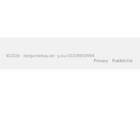
©2026 - dergartenbau.de - p.iva 03338800984
Privacy
Pubblicità