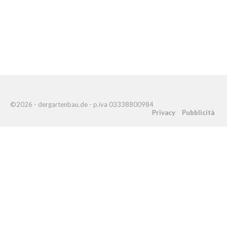
©2026 - dergartenbau.de - p.iva 03338800984
Privacy
Pubblicità