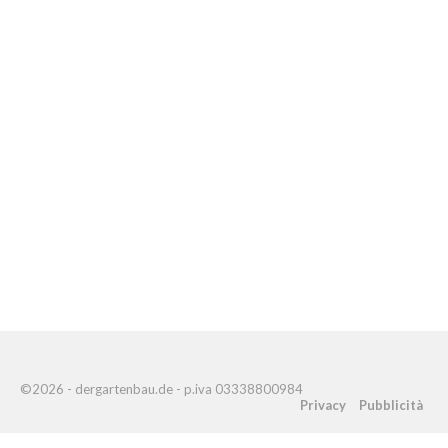
©2026 - dergartenbau.de - p.iva 03338800984
Privacy
Pubblicità