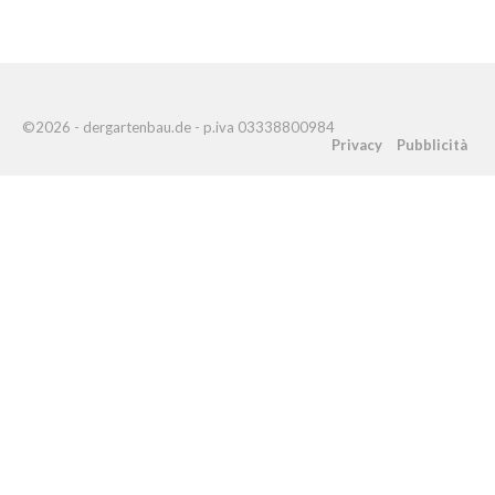
©2026 - dergartenbau.de - p.iva 03338800984
Privacy
Pubblicità