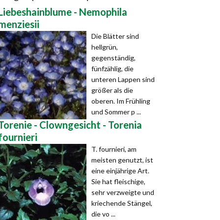
Liebeshainblume - Nemophila
menziesii
Die Blätter sind
hellgrün,
gegenständig,
fünfzählig, die
unteren Lappen sind
größer als die
oberen. Im Frühling
und Sommer p ...
Torenie - Clowngesicht - Torenia
fournieri
T. fournieri, am
meisten genutzt, ist
eine einjährige Art.
Sie hat fleischige,
sehr verzweigte und
kriechende Stängel,
die vo ...