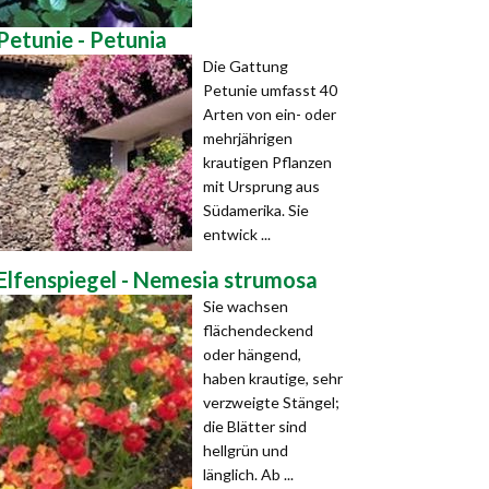
Petunie - Petunia
Die Gattung
Petunie umfasst 40
Arten von ein- oder
mehrjährigen
krautigen Pflanzen
mit Ursprung aus
Südamerika. Sie
entwick ...
Elfenspiegel - Nemesia strumosa
Sie wachsen
flächendeckend
oder hängend,
haben krautige, sehr
verzweigte Stängel;
die Blätter sind
hellgrün und
länglich. Ab ...