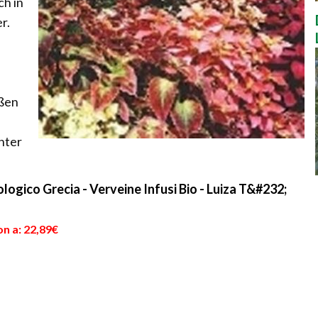
ch in
r.
eßen
nter
ogico Grecia - Verveine Infusi Bio - Luiza T&#232;
n a: 22,89€