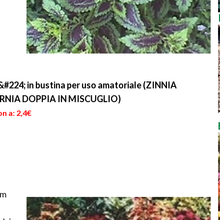
t&#224; in bustina per uso amatoriale (ZINNIA
RNIA DOPPIA IN MISCUGLIO)
n a: 2,4€
um