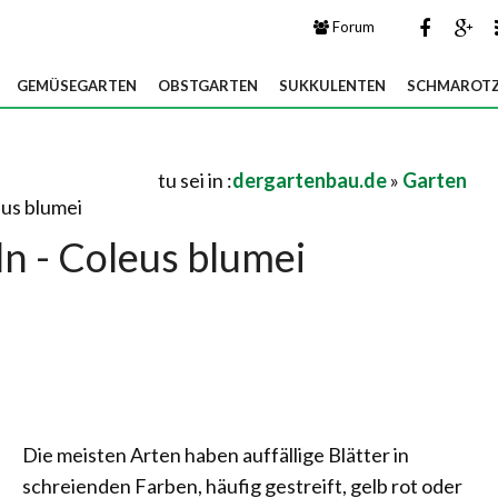
Forum
GEMÜSEGARTEN
OBSTGARTEN
SUKKULENTEN
SCHMAROTZ
tu sei in :
dergartenbau.de
»
Garten
eus blumei
n - Coleus blumei
Die meisten Arten haben auffällige Blätter in
schreienden Farben, häufig gestreift, gelb rot oder