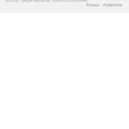
©2026 - dergartenbau.de - p.iva 03338800984
Privacy
Pubblicità