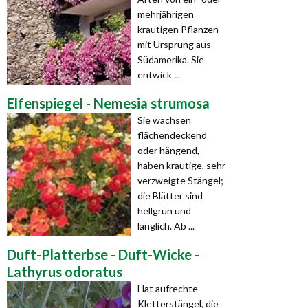
mehrjährigen
krautigen Pflanzen
mit Ursprung aus
Südamerika. Sie
entwick ...
Elfenspiegel - Nemesia strumosa
Sie wachsen
flächendeckend
oder hängend,
haben krautige, sehr
verzweigte Stängel;
die Blätter sind
hellgrün und
länglich. Ab ...
Duft-Platterbse - Duft-Wicke -
Lathyrus odoratus
Hat aufrechte
Kletterstängel, die