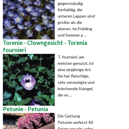
gegenständig,
fünfzählig, die
unteren Lappen sind
größer als die
oberen. Im Frühling
und Sommer p ...
Torenie - Clowngesicht - Torenia
fournieri
T. fournieri, am
meisten genutzt, ist
eine einjährige Art.
Sie hat fleischige,
sehr verzweigte und
kriechende Stängel,
die vo ...
Petunie - Petunia
Die Gattung
Petunie umfasst 40
Arten von ein- oder