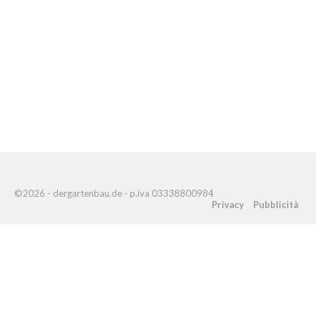
©2026 - dergartenbau.de - p.iva 03338800984
Privacy
Pubblicità