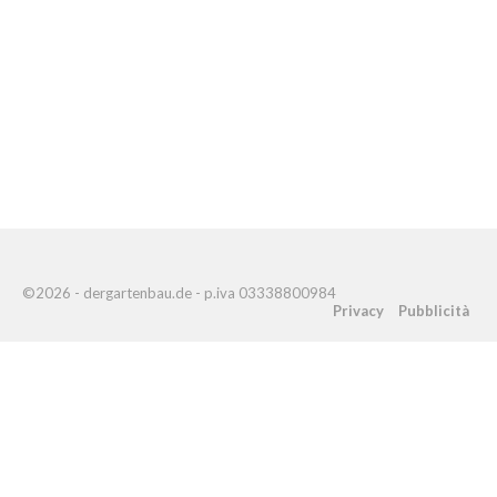
©2026 - dergartenbau.de - p.iva 03338800984
Privacy
Pubblicità