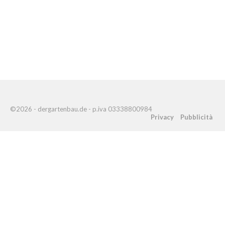
©2026 - dergartenbau.de - p.iva 03338800984
Privacy
Pubblicità