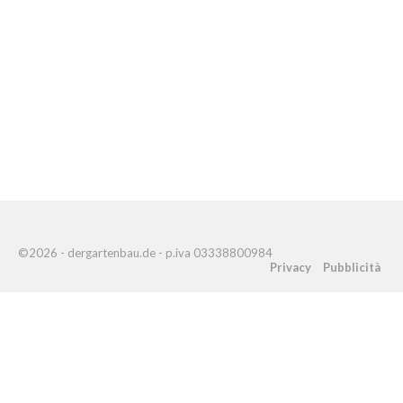
©2026 - dergartenbau.de - p.iva 03338800984
Privacy
Pubblicità