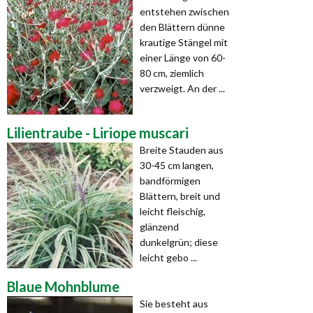
entstehen zwischen
den Blättern dünne
krautige Stängel mit
einer Länge von 60-
80 cm, ziemlich
verzweigt. An der ...
Lilientraube - Liriope muscari
Breite Stauden aus
30-45 cm langen,
bandförmigen
Blättern, breit und
leicht fleischig,
glänzend
dunkelgrün; diese
leicht gebo ...
Blaue Mohnblume
Sie besteht aus