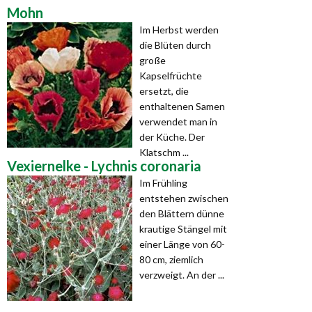
Mohn
Im Herbst werden
die Blüten durch
große
Kapselfrüchte
ersetzt, die
enthaltenen Samen
verwendet man in
der Küche. Der
Klatschm ...
Vexiernelke - Lychnis coronaria
Im Frühling
entstehen zwischen
den Blättern dünne
krautige Stängel mit
einer Länge von 60-
80 cm, ziemlich
verzweigt. An der ...