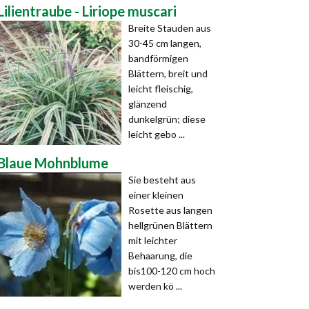
Lilientraube - Liriope muscari
Breite Stauden aus
30-45 cm langen,
bandförmigen
Blättern, breit und
leicht fleischig,
glänzend
dunkelgrün; diese
leicht gebo ...
Blaue Mohnblume
Sie besteht aus
einer kleinen
Rosette aus langen
hellgrünen Blättern
mit leichter
Behaarung, die
bis100-120 cm hoch
werden kö ...