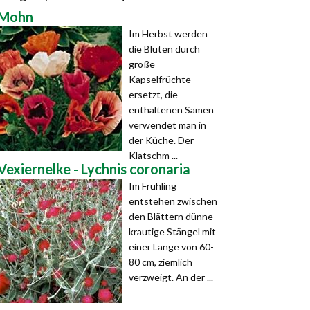
Mohn
Im Herbst werden
die Blüten durch
große
Kapselfrüchte
ersetzt, die
enthaltenen Samen
verwendet man in
der Küche. Der
Klatschm ...
Vexiernelke - Lychnis coronaria
Im Frühling
entstehen zwischen
den Blättern dünne
krautige Stängel mit
einer Länge von 60-
80 cm, ziemlich
verzweigt. An der ...