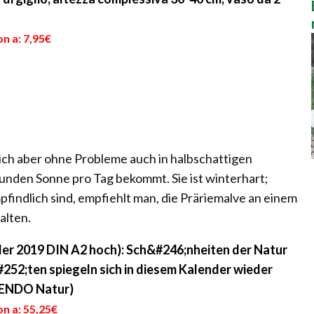
n a: 7,95€
sich aber ohne Probleme auch in halbschattigen
tunden Sonne pro Tag bekommt. Sie ist winterhart;
findlich sind, empfiehlt man, die Präriemalve an einem
alten.
er 2019 DIN A2 hoch): Sch&#246;nheiten der Natur
252;ten spiegeln sich in diesem Kalender wieder
LVENDO Natur)
n a: 55,25€