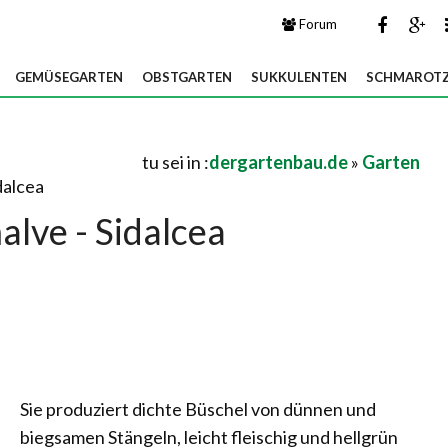
Forum
GEMÜSEGARTEN
OBSTGARTEN
SUKKULENTEN
SCHMAROTZ
tu sei in :
dergartenbau.de
»
Garten
dalcea
alve - Sidalcea
Sie produziert dichte Büschel von dünnen und
biegsamen Stängeln, leicht fleischig und hellgrün