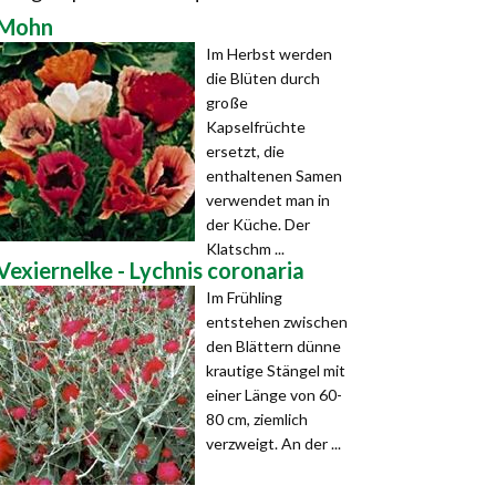
Mohn
Im Herbst werden
die Blüten durch
große
Kapselfrüchte
ersetzt, die
enthaltenen Samen
verwendet man in
der Küche. Der
Klatschm ...
Vexiernelke - Lychnis coronaria
Im Frühling
entstehen zwischen
den Blättern dünne
krautige Stängel mit
einer Länge von 60-
80 cm, ziemlich
verzweigt. An der ...