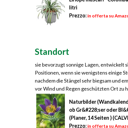
litri
Prezzo:
in offerta su Amazo
Standort
sie bevorzugt sonnige Lagen, entwickelt 
Positionen, wenn sie wenigstens einige S
nachdem die Stängel sehr biegsam und emp
vor Wind und Regen geschützten Ort zu h
Naturbilder (Wandkalend
ob Gr&#228;ser oder Bl&#
(Planer, 14 Seiten ) (CA
Prezzo:
in offerta su Amazo