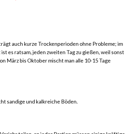
erträgt auch kurze Trockenperioden ohne Probleme; im
st es ratsam, jeden zweiten Tag zu gießen, weil sonst
Von März bis Oktober mischt man alle 10-15 Tage
icht sandige und kalkreiche Böden.