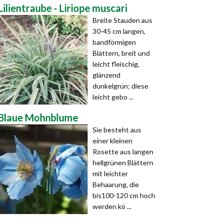
Lilientraube - Liriope muscari
Breite Stauden aus
30-45 cm langen,
bandförmigen
Blättern, breit und
leicht fleischig,
glänzend
dunkelgrün; diese
leicht gebo ...
Blaue Mohnblume
Sie besteht aus
einer kleinen
Rosette aus langen
hellgrünen Blättern
mit leichter
Behaarung, die
bis100-120 cm hoch
werden kö ...