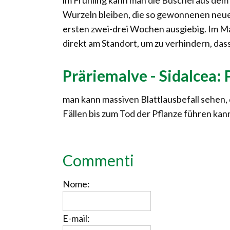
im Frühling kann man die Büschel aus dem V
Wurzeln bleiben, die so gewonnenen neuen
ersten zwei-drei Wochen ausgiebig. Im M
direkt am Standort, um zu verhindern, d
Präriemalve - Sidalcea:
man kann massiven Blattlausbefall sehen,
Fällen bis zum Tod der Pflanze führen kan
Commenti
Nome:
E-mail: