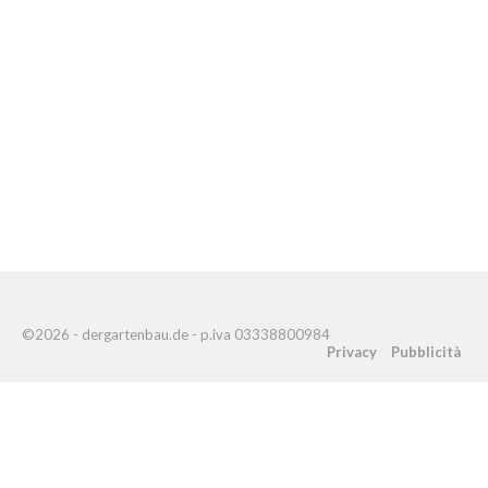
©2026 - dergartenbau.de - p.iva 03338800984
Privacy
Pubblicità