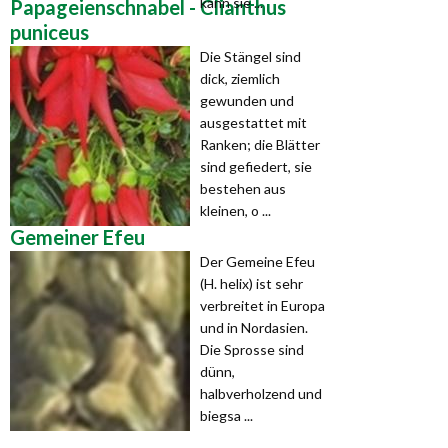
kann sie ...
Papageienschnabel - Clianthus
puniceus
Die Stängel sind
dick, ziemlich
gewunden und
ausgestattet mit
Ranken; die Blätter
sind gefiedert, sie
bestehen aus
kleinen, o ...
Gemeiner Efeu
Der Gemeine Efeu
(H. helix) ist sehr
verbreitet in Europa
und in Nordasien.
Die Sprosse sind
dünn,
halbverholzend und
biegsa ...