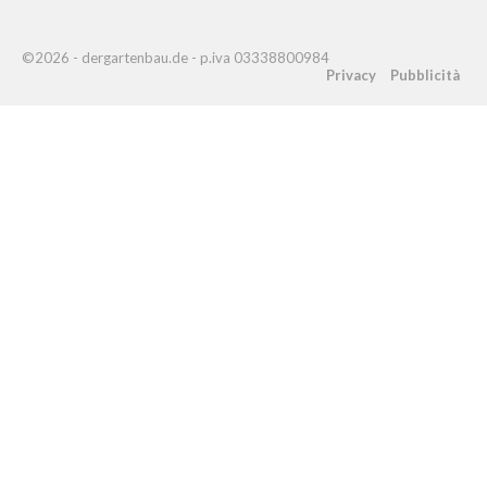
©2026 - dergartenbau.de - p.iva 03338800984
Privacy
Pubblicità