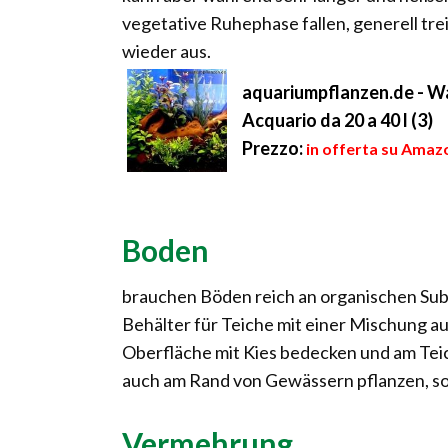
vegetative Ruhephase fallen, generell tre
wieder aus.
aquariumpflanzen.de - Wa
Acquario da 20 a 40 l (3)
Prezzo:
in offerta su Amazo
Boden
brauchen Böden reich an organischen Subs
Behälter für Teiche mit einer Mischung au
Oberfläche mit Kies bedecken und am Tei
auch am Rand von Gewässern pflanzen, so
Vermehrung