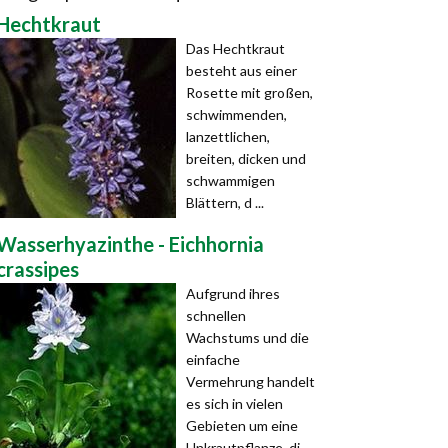
Hechtkraut
Das Hechtkraut
besteht aus einer
Rosette mit großen,
schwimmenden,
lanzettlichen,
breiten, dicken und
schwammigen
Blättern, d ...
Wasserhyazinthe - Eichhornia
crassipes
Aufgrund ihres
schnellen
Wachstums und die
einfache
Vermehrung handelt
es sich in vielen
Gebieten um eine
Unkrautpflanze, di ...