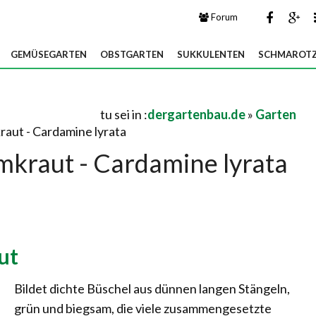
Forum
GEMÜSEGARTEN
OBSTGARTEN
SUKKULENTEN
SCHMAROTZ
tu sei in :
dergartenbau.de
»
Garten
aut - Cardamine lyrata
mkraut - Cardamine lyrata
ut
Bildet dichte Büschel aus dünnen langen Stängeln,
grün und biegsam, die viele zusammengesetzte