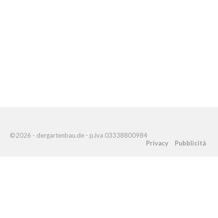
©2026 - dergartenbau.de - p.iva 03338800984
Privacy
Pubblicità