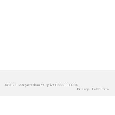
©2026 - dergartenbau.de - p.iva 03338800984
Privacy
Pubblicità