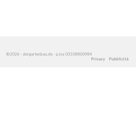
©2026 - dergartenbau.de - p.iva 03338800984
Privacy
Pubblicità