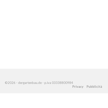
©2026 - dergartenbau.de - p.iva 03338800984
Privacy
Pubblicità