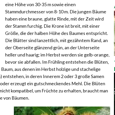
eine Höhe von 30-35 m sowie einen
Stammdurchmesser von 8-10 m. Die jungen Bäume
haben eine braune, glatte Rinde, mit der Zeit wird
der Stamm furchig. Die Krone ist breit, mit einer
Größe, die der halben Höhe des Baumes entspricht.
Die Blätter sind lanzettlich, mit gezähntem Rand, an
der Oberseite glänzend grün, an der Unterseite
heller und haarig; im Herbst werden sie gelb-orange,
bevor sie abfallen. Im Frühling entstehen die Blüten,
 Baum, aus denen im Herbst holzige und stachelige
) entstehen, in deren Innerem 2 oder 3 große Samen
ht oder erzeugt ein gutschmeckendes Mehl. Die Blüten
nicht kompatibel, um Früchte zu erhalten, braucht man
re von Bäumen.