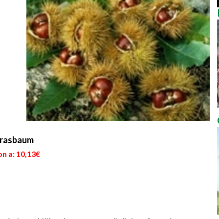
afrasbaum
n a: 10,13€