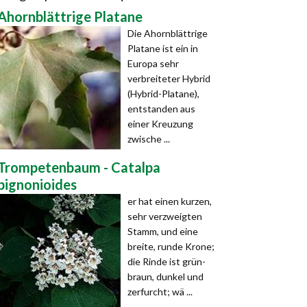
Ahornblättrige Platane
Die Ahornblättrige
Platane ist ein in
Europa sehr
verbreiteter Hybrid
(Hybrid-Platane),
entstanden aus
einer Kreuzung
zwische ...
Trompetenbaum - Catalpa
bignonioides
er hat einen kurzen,
sehr verzweigten
Stamm, und eine
breite, runde Krone;
die Rinde ist grün-
braun, dunkel und
zerfurcht; wä ...