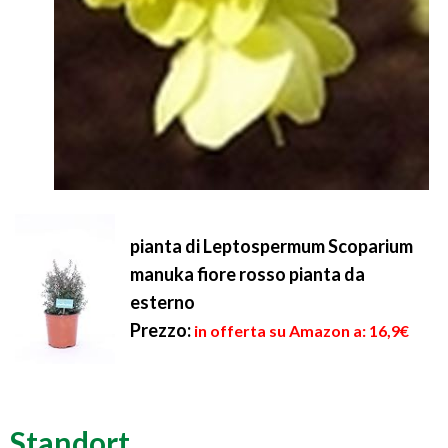
pianta di Leptospermum Scoparium
manuka fiore rosso pianta da
esterno
Prezzo:
in offerta su Amazon a: 16,9€
Standort