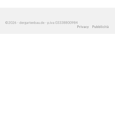
©2026 - dergartenbau.de - p.iva 03338800984
Privacy
Pubblicità