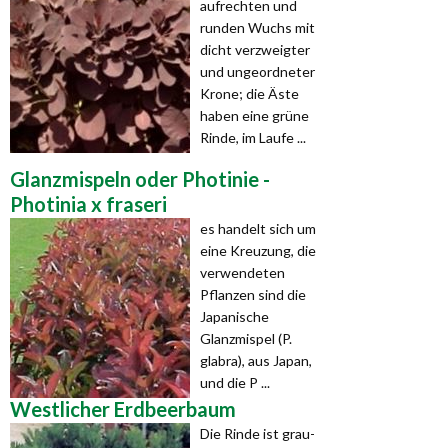
aufrechten und
runden Wuchs mit
dicht verzweigter
und ungeordneter
Krone; die Äste
haben eine grüne
Rinde, im Laufe ...
Glanzmispeln oder Photinie -
Photinia x fraseri
es handelt sich um
eine Kreuzung, die
verwendeten
Pflanzen sind die
Japanische
Glanzmispel (P.
glabra), aus Japan,
und die P ...
Westlicher Erdbeerbaum
Die Rinde ist grau-