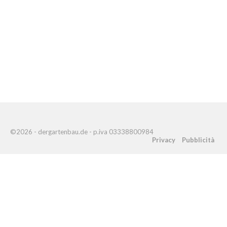
©2026 - dergartenbau.de - p.iva 03338800984
Privacy
Pubblicità