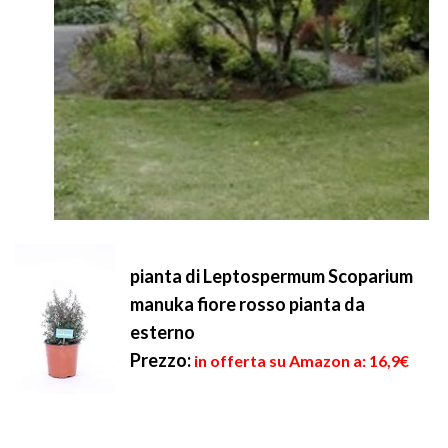
pianta di Leptospermum Scoparium
manuka fiore rosso pianta da
esterno
Prezzo:
in offerta su Amazon a: 16,9€